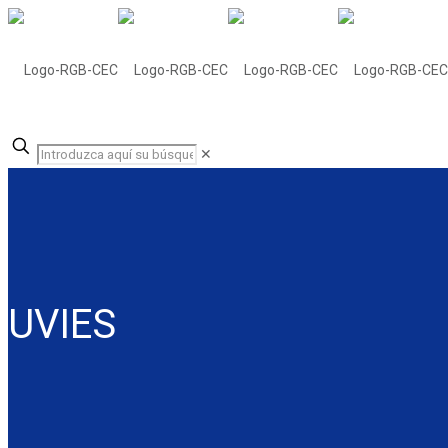
✕
UVIES