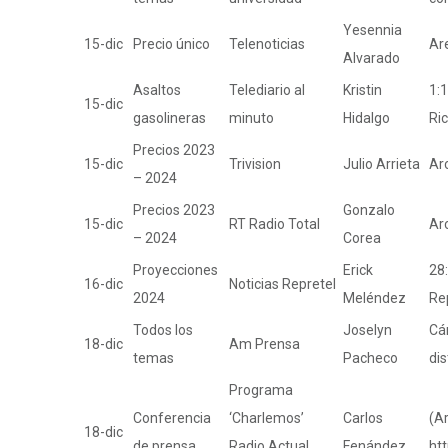
Yesennia
15-dic
Precio único
Telenoticias
Are
Alvarado
Asaltos
Telediario al
Kristin
1:1
15-dic
gasolineras
minuto
Hidalgo
Ri
Precios 2023
15-dic
Trivision
Julio Arrieta
Ar
– 2024
Precios 2023
Gonzalo
15-dic
RT Radio Total
Ar
– 2024
Corea
Proyecciones
Erick
28
16-dic
Noticias Repretel
2024
Meléndez
Re
Todos los
Joselyn
Cá
18-dic
Am Prensa
temas
Pacheco
di
Programa
Conferencia
‘Charlemos’
Carlos
(Ar
18-dic
de prensa
Radio Actual
Fenández
ht