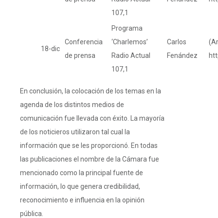
107,1
Programa
Conferencia
‘Charlemos’
Carlos
(Ar
18-dic
de prensa
Radio Actual
Fenández
ht
107,1
En conclusión, la colocación de los temas en la
agenda de los distintos medios de
comunicación fue llevada con éxito. La mayoría
de los noticieros utilizaron tal cual la
información que se les proporcionó. En todas
las publicaciones el nombre de la Cámara fue
mencionado como la principal fuente de
información, lo que genera credibilidad,
reconocimiento e influencia en la opinión
pública.