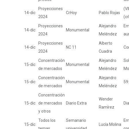
Proyecciones
(VI
14-dic
CrHoy
Pablo Rojas
2024
(c
Proyecciones
Alejandro
Em
14-dic
Monumental
2024
Meléndez
au
Proyecciones
Alberto
14-dic
NC 11
Co
2024
Cuadra
Concentración
Alejandro
Sol
15-dic
Monumental
de mercados
Meléndez
Mo
Concentración
Alejandro
15-dic
Monumental
59
de mercados
Meléndez
Concentración
Wender
15-dic
de mercados
Diario Extra
Di
Ramírez
y otros
Todos los
Semanario
Em
15-dic
Lucía Molina
temas
universidad
co