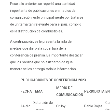
Pese a lo anterior, se reportó una cantidad
importante de publicaciones en medios de
comunicación, esto principalmente por tratarse
de un tema tan relevante para el país, como lo
es la distribución de combustibles.
A continuación, se le presenta la lista de
medios que dieron la cobertura de la
conferencia de prensa. Es importante destacar
que los medios que no asistieron de igual
manera se les entregó toda la información.
PUBLICACIONES DE CONFERENCIA 2023
MEDIO DE
FECHA
TEMA
PERIODISTA
EN
COMUNICACIÓN
Distorsión de
Gas
14-dic
CrHoy
Pablo Rojas
precios
di