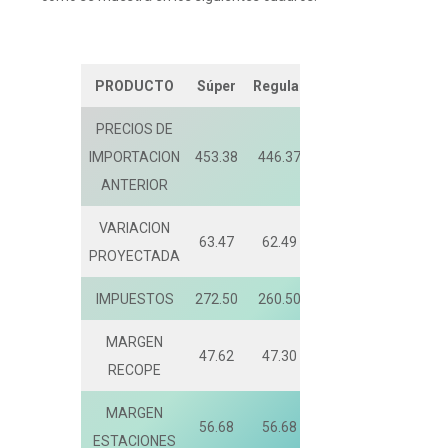
PRODUCTO
Súper
Regular
Diésel
PRECIOS DE
IMPORTACION
453.38
446.37
474.49
ANTERIOR
VARIACION
63.47
62.49
66.43
PROYECTADA
IMPUESTOS
272.50
260.50
154.00
MARGEN
47.62
47.30
47.96
RECOPE
MARGEN
56.68
56.68
56.68
ESTACIONES