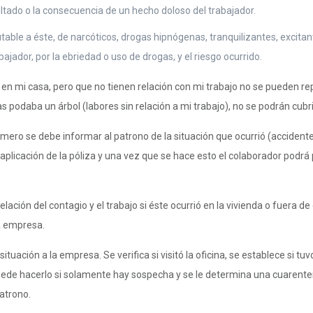
ltado o la consecuencia de un hecho doloso del trabajador.
table a éste, de narcóticos, drogas hipnógenas, tranquilizantes, excita
ajador, por la ebriedad o uso de drogas, y el riesgo ocurrido.
en mi casa, pero que no tienen relación con mi trabajo no se pueden re
s podaba un árbol (labores sin relación a mi trabajo), no se podrán cubri
rimero se debe informar al patrono de la situación que ocurrió (accident
a aplicación de la póliza y una vez que se hace esto el colaborador podr
relación del contagio y el trabajo si éste ocurrió en la vivienda o fuera d
la empresa.
ación a la empresa. Se verifica si visitó la oficina, se establece si tuv
Puede hacerlo si solamente hay sospecha y se le determina una cuarente
patrono.