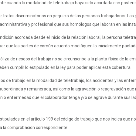
te cuando la modalidad de teletrabajo haya sido acordada con posteriorid
ar tratos discriminatorios en perjuicio de las personas trabajadoras. La
 administrativa y profesional que sus homólogos que laboran en las ins
dición acordada desde el inicio de la relación laboral, la persona telet
o ser que las partes de común acuerdo modifiquen lo inicialmente pactad
óliza de riesgos del trabajo no se circunscribe a la planta física de la
ben cumplir lo estipulado en la ley para poder aplicar esta cobertura.
esgos de trabajo en la modalidad de teletrabajo, los accidentes y las en
ubordinada y remunerada, así como la agravación o reagravación que r
n o enfermedad que el colaborador tenga y/o se agrave durante sus labo
pulados en el artículo 199 del código de trabajo que nos indica que no 
via la comprobación correspondiente: